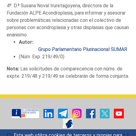
4º. D.ª Susana Noval Iruretagoyena, directora de la
Fundación ALPE Acondroplasia, para informar y asesorar
sobre problemáticas relacionadas con el colectivo de
personas con acondroplasia y otras displasias que causan
enanismo.
Autor:
Grupo Parlamentario Plurinacional SUMAR
(Núm. Exp. 219/49/0)
Nota:
Las solicitudes de comparecencia con núms. de
expte. 219/48 y 219/49 se celebrarán de forma conjunta.
Contacto
|
Sugerencias
|
Accesibilidad
|
Esta web utiliza cookies de terceros y propias para