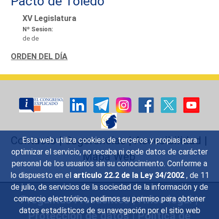
Pacto de Toledo
XV Legislatura
Nº Sesion:
de de
ORDEN DEL DÍA
Contacto
|
Sugerencias
|
Accesibilidad
|
Esta web utiliza cookies de terceros y propias para
optimizar el servicio, no recaba ni cede datos de carácter
Mapa Web
personal de los usuarios sin su conocimiento. Conforme a
lo dispuesto en el
artículo 22.2 de la Ley 34/2002
, de 11
de julio, de servicios de la sociedad de la información y de
Preguntas Frecuentes
|
Aviso legal
|
comercio electrónico, pedimos su permiso para obtener
datos estadísticos de su navegación por el sitio web
Protección de datos
|
Política de