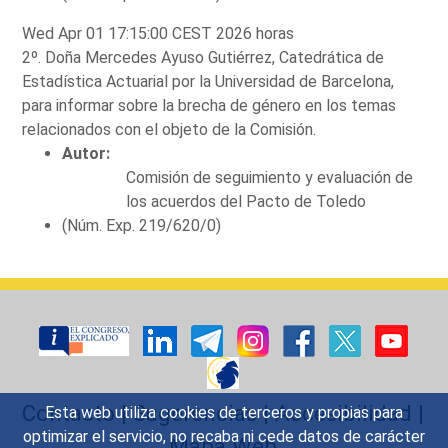
Wed Apr 01 17:15:00 CEST 2026 horas
2º. Doña Mercedes Ayuso Gutiérrez, Catedrática de
Estadística Actuarial por la Universidad de Barcelona,
para informar sobre la brecha de género en los temas
relacionados con el objeto de la Comisión.
Autor:
Comisión de seguimiento y evaluación de
los acuerdos del Pacto de Toledo
(Núm. Exp. 219/620/0)
Contacto
|
Sugerencias
|
Accesibilidad
|
Esta web utiliza cookies de terceros y propias para
optimizar el servicio, no recaba ni cede datos de carácter
Mapa Web