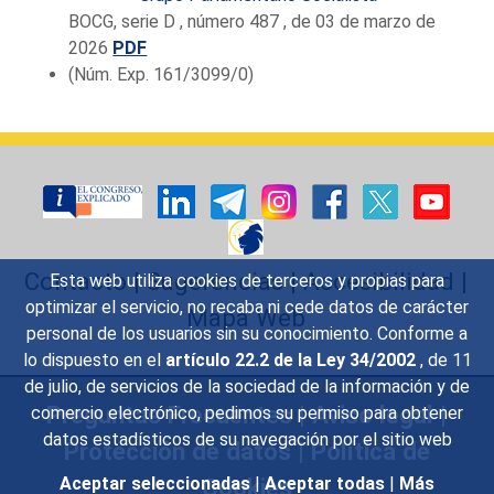
BOCG, serie D , número 487 , de 03 de marzo de
2026
PDF
(Núm. Exp. 161/3099/0)
Contacto
|
Sugerencias
|
Accesibilidad
|
Esta web utiliza cookies de terceros y propias para
optimizar el servicio, no recaba ni cede datos de carácter
Mapa Web
personal de los usuarios sin su conocimiento. Conforme a
lo dispuesto en el
artículo 22.2 de la Ley 34/2002
, de 11
de julio, de servicios de la sociedad de la información y de
Preguntas Frecuentes
|
Aviso legal
|
comercio electrónico, pedimos su permiso para obtener
datos estadísticos de su navegación por el sitio web
Protección de datos
|
Política de
Cookies
Aceptar seleccionadas
|
Aceptar todas
|
Más