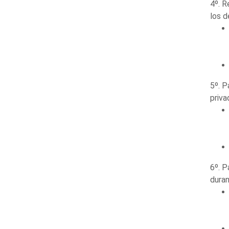
4º. R
los d
5º. P
priva
6º. P
duran