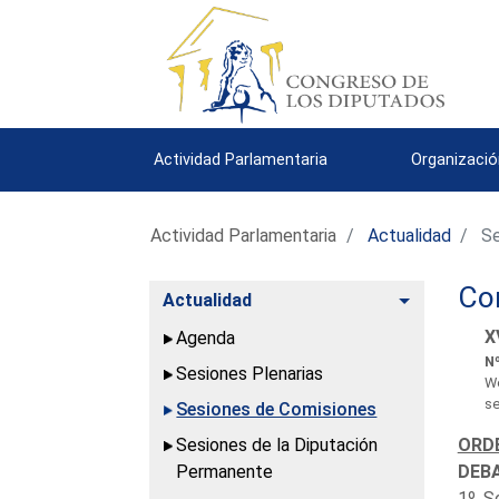
Actividad Parlamentaria
Organizació
Actividad Parlamentaria
Actualidad
Se
Com
Alternar
Actualidad
X
Agenda
Nº
Sesiones Plenarias
We
se
Sesiones de Comisiones
Sesiones de la Diputación
ORDE
Permanente
DEBA
1º. S