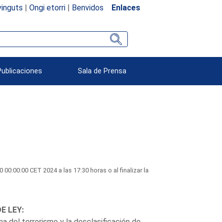
inguts
|
Ongi etorri
|
Benvidos
Enlaces
Publicaciones
Sala de Prensa
:00:00 CET 2024 a las 17:30 horas o al finalizar la
E LEY:
 del terrorismo y la desclasificación de