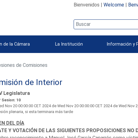
Bienvenidos |
Welcome
|
Benv
n de la Cámara
La Institución
Información y 
siones de Comisiones
isión de Interior
V Legislatura
 Sesion: 10
d Nov 20 00:00:00 CET 2024
de Wed Nov 20 00:00:00 CET 2024 de Wed Nov 20 00
sión plenaria, si esta terminara más tarde
N DEL DÍA
TE Y VOTACIÓN DE LAS SIGUIENTES PROPOSICIONES NO D
obre reconocimiento a Manuel José García Caparrós como víctima