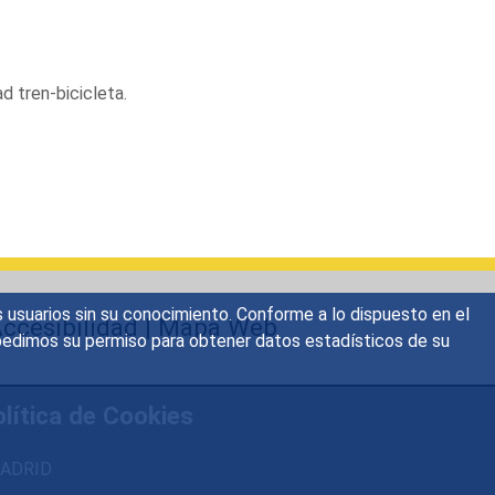
d tren-bicicleta.
s usuarios sin su conocimiento. Conforme a lo dispuesto en el
ccesibilidad
|
Mapa Web
o, pedimos su permiso para obtener datos estadísticos de su
lítica de Cookies
 MADRID