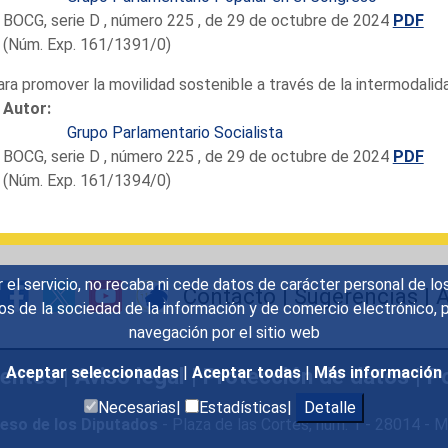
BOCG, serie D , número 225 , de 29 de octubre de 2024
PDF
(Núm. Exp. 161/1391/0)
ara promover la movilidad sostenible a través de la intermodalida
Autor:
Grupo Parlamentario Socialista
BOCG, serie D , número 225 , de 29 de octubre de 2024
PDF
(Núm. Exp. 161/1394/0)
r el servicio, no recaba ni cede datos de carácter personal de lo
Contacto
|
Sugerencias
|
A
icios de la sociedad de la información y de comercio electrónic
navegación por el sitio web
uentes
|
Aviso legal
|
Protección de datos
|
Po
Aceptar seleccionadas
|
Aceptar todas
|
Más información
Necesarias|
Estadísticas|
Detalle
eso de los Diputados
- Plaza de las Cortes, núm. 1 - 28014 -