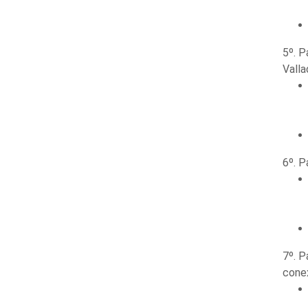
5º. P
Valla
6º. P
7º. P
conex