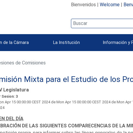
Bienvenidos |
Welcome
|
Benv
n de la Cámara
La Institución
Información y 
siones de Comisiones
isión Mixta para el Estudio de los Pr
V Legislatura
 Sesion: 3
n Apr 15 00:00:00 CEST 2024
de Mon Apr 15 00:00:00 CEST 2024 de Mon Apr 1
024
N DEL DÍA
BRACIÓN DE LAS SIGUIENTES COMPARECENCIAS DE LA MI
 petición propia, para informar sobre las líneas generales de la 