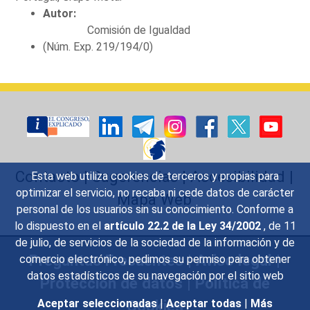
Autor:
Comisión de Igualdad
(Núm. Exp. 219/194/0)
Contacto
|
Sugerencias
|
Accesibilidad
|
Esta web utiliza cookies de terceros y propias para
optimizar el servicio, no recaba ni cede datos de carácter
Mapa Web
personal de los usuarios sin su conocimiento. Conforme a
lo dispuesto en el
artículo 22.2 de la Ley 34/2002
, de 11
de julio, de servicios de la sociedad de la información y de
Preguntas Frecuentes
|
Aviso legal
|
comercio electrónico, pedimos su permiso para obtener
datos estadísticos de su navegación por el sitio web
Protección de datos
|
Política de
Cookies
Aceptar seleccionadas
|
Aceptar todas
|
Más