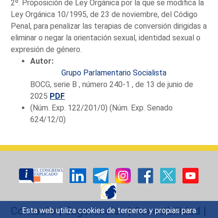
2º. Proposición de Ley Orgánica por la que se modifica la
Ley Orgánica 10/1995, de 23 de noviembre, del Código
Penal, para penalizar las terapias de conversión dirigidas a
eliminar o negar la orientación sexual, identidad sexual o
expresión de género.
Autor:
Grupo Parlamentario Socialista
BOCG, serie B , número 240-1 , de 13 de junio de
2025
PDF
(Núm. Exp. 122/201/0) (Núm. Exp. Senado
624/12/0)
Contacto
|
Sugerencias
|
Accesibilidad
|
Esta web utiliza cookies de terceros y propias para