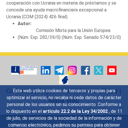
cooperación con Ucrania en materia de préstamos y se
concede una ayuda macrofinanciera excepcional a
Ucrania (COM (2024) 426 final).
Autor:
Comisión Mixta para la Unión Europea
(Núm. Exp. 282/39/0) (Núm. Exp. Senado 574/23/0)
Contacto
|
Sugerencias
|
Accesibilidad
|
Esta web utiliza cookies de terceros y propias para
optimizar el servicio, no recaba ni cede datos de carácter
Mapa Web
personal de los usuarios sin su conocimiento. Conforme a
lo dispuesto en el
artículo 22.2 de la Ley 34/2002
, de 11
de julio, de servicios de la sociedad de la información y de
Preguntas Frecuentes
|
Aviso legal
|
comercio electrónico, pedimos su permiso para obtener