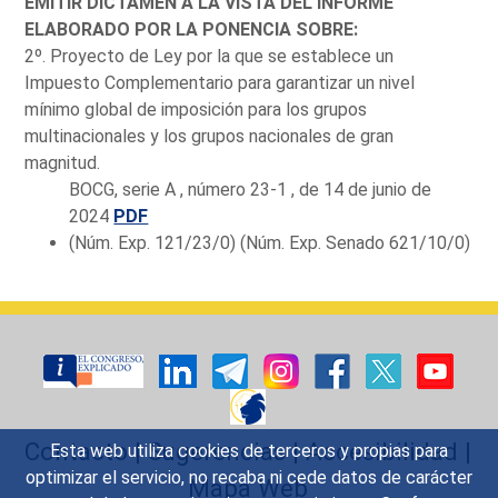
EMITIR DICTAMEN A LA VISTA DEL INFORME
ELABORADO POR LA PONENCIA SOBRE:
2º. Proyecto de Ley por la que se establece un
Impuesto Complementario para garantizar un nivel
mínimo global de imposición para los grupos
multinacionales y los grupos nacionales de gran
magnitud.
BOCG, serie A , número 23-1 , de 14 de junio de
2024
PDF
(Núm. Exp. 121/23/0) (Núm. Exp. Senado 621/10/0)
Contacto
|
Sugerencias
|
Accesibilidad
|
Esta web utiliza cookies de terceros y propias para
optimizar el servicio, no recaba ni cede datos de carácter
Mapa Web