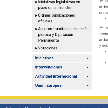
1º. M
Iniciativas legislativas en
artíc
plazo de enmiendas
dere
Últimas publicaciones
oficiales
2º. I
Asuntos tramitados en sesión
tecno
plenaria y Diputación
artíc
Permanente
y dob
Votaciones
Alternar
Iniciativas
Alternar
Intervenciones
Alternar
Actividad Internacional
Alternar
Unión Europea