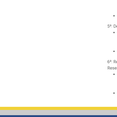
5º. D
6º. R
Reser