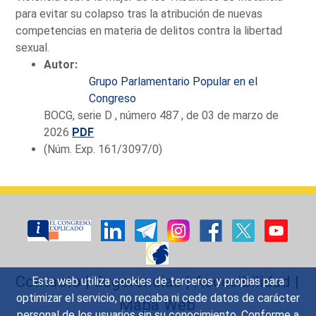
para evitar su colapso tras la atribución de nuevas
competencias en materia de delitos contra la libertad
sexual.
Autor:
Grupo Parlamentario Popular en el
Congreso
BOCG, serie D , número 487 , de 03 de marzo de
2026
PDF
(Núm. Exp. 161/3097/0)
Contacto
|
Sugerencias
|
Accesibilidad
|
Esta web utiliza cookies de terceros y propias para
optimizar el servicio, no recaba ni cede datos de carácter
Mapa Web
personal de los usuarios sin su conocimiento. Conforme a