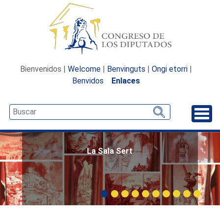
Bienvenidos |
Welcome
|
Benvinguts
|
Ongi etorri
|
Benvidos
Enlaces
Desp
La Sala Sert
Carrusel: