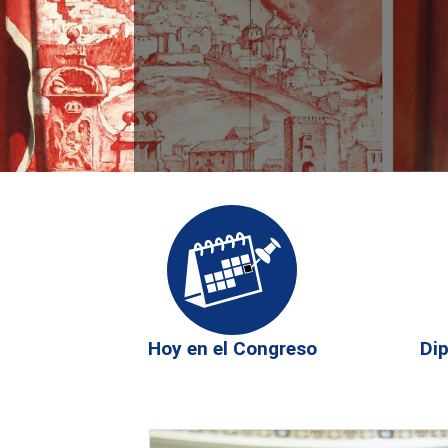
Carrusel:
'Alegorías
de
las
ciudades
españolas'
Hoy en el Congreso
Di