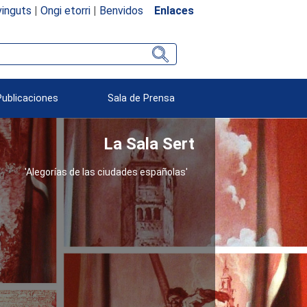
inguts
|
Ongi etorri
|
Benvidos
Enlaces
Publicaciones
Sala de Prensa
La Sala Sert
'Alegorías de las ciudades españolas'