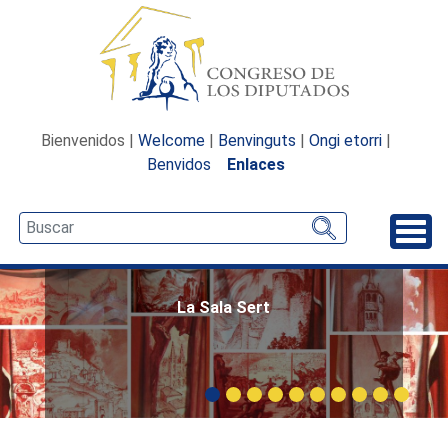
Bienvenidos |
Welcome
|
Benvinguts
|
Ongi etorri
|
Benvidos
Enlaces
Desp
La Sala Sert
Carrusel: