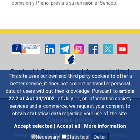
comisión y Pleno, previa a su remisión al Senado.
Contact
|
Suggestions
|
Accessibility
|
This site uses our own and third party cookies to offer a
Web map
better service, it does not collect or transfer personal
data of users without their knowledge. Pursuant to
article
22.2 of Act 34/2002
, of July 11, on information society
services and e-commerce, we request your consent to
FAQ
|
Legal notice
|
Data protection
|
obtain statistical data regarding your use of the site.
Cookies policy
Accept selected
|
Accept all
|
More information
Congreso de los Diputados
- Plaza de las Cortes,
Necessary|
Statistics|
Detail