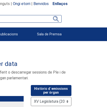
inguts |
Ongi etorri
|
Benvidos
Enllaços
Publicacions
Sala de Premsa
er data
ferit o descarregar sessions de Ple i de
rgan parlamentari.
Històric d`emissions
per òrgan