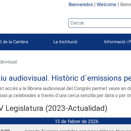
Bienvenidos
|
Welcome
| Benv
ó de la Cambra
La Institució
Informació i 
diovisual
iu audiovisual. Històric d`emissions p
t accés a la llibreria audiovisual del Congrés permet veure en di
sió ja celebrades a través d`una cerca senzilla per data o per ò
V Legislatura (2023-Actualidad)
13 de febrer de 2026