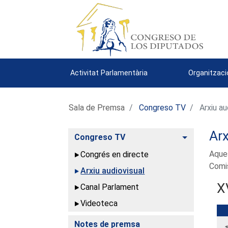
Activitat Parlamentària
Organitzaci
Sala de Premsa
Congreso TV
Arxiu au
Arx
Commuta
Congreso TV
Aques
Congrés en directe
Comis
Arxiu audiovisual
X
Canal Parlament
Videoteca
Notes de premsa