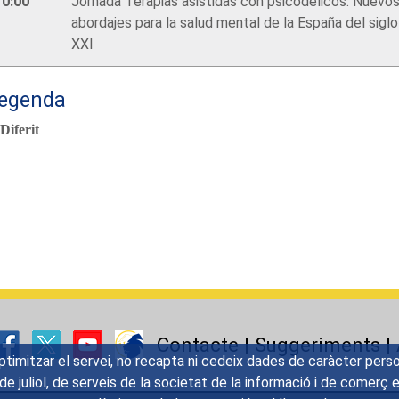
10:00
Jornada Terapias asistidas con psicodélicos: Nuevo
abordajes para la salud mental de la España del siglo
XXI
legenda
Diferit
Contacte
|
Suggeriments
|
optimitzar el servei, no recapta ni cedeix dades de caràcter per
 de juliol, de serveis de la societat de la informació i de comer