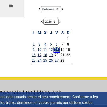
s
Calendar io de actividades. Doce Legislatura
L
M
X
J
V
S
D
1
2
3
4
5
6
7
8
9
10
11
12
13
14
15
16
17
18
19
20
21
22
23
24
25
26
27
28
Calendar End
Accessibilitat
|
Mapa web
sonal dels usuaris sense el seu coneixement. Conforme a les
ç electrònic, demanem el vostre permís per obtenir dades